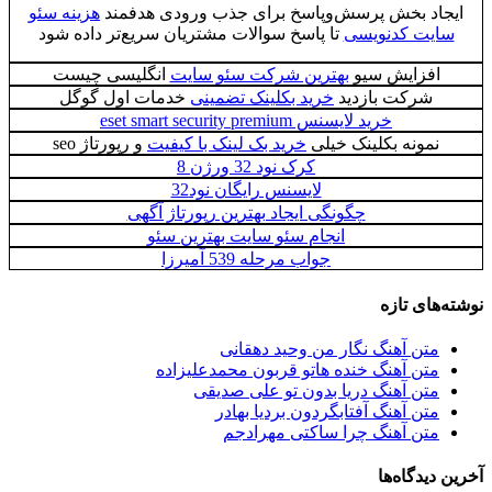
ایجاد بخش پرسش‌وپاسخ برای جذب ورودی هدفمند
هزینه سئو
سایت کدنویسی
تا پاسخ سوالات مشتریان سریع‌تر داده شود
افزایش سیو
بهترین شرکت سئو سایت
انگلیسی چیست
شرکت بازدید
خرید بکلینک تضمینی
خدمات اول گوگل
خرید لایسنس eset smart security premium
نمونه بکلینک خیلی
خرید بک لینک با کیفیت
و رپورتاژ seo
کرک نود 32 ورژن 8
لایسنس رایگان نود32
چگونگی ایجاد بهترین رپورتاژ آگهی
انجام سئو سایت بهترین سئو
جواب مرحله 539 آمیرزا
نوشته‌های تازه
متن آهنگ نگار من وحید دهقانی
متن آهنگ خنده هاتو قربون محمدعلیزاده
متن آهنگ دریا بدون تو علی صدیقی
متن آهنگ آفتابگردون بردیا بهادر
متن آهنگ چرا ساکتی مهرادجم
آخرین دیدگاه‌ها