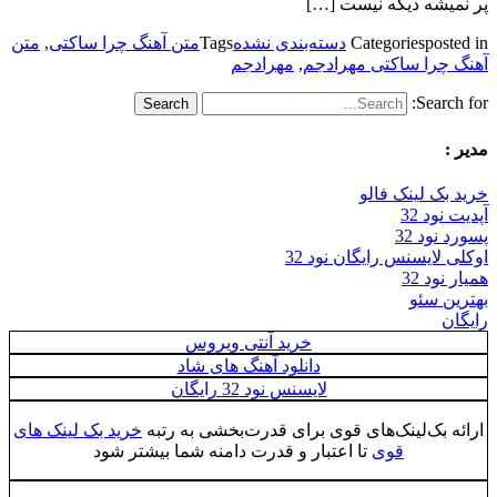
پر نمیشه دیگه نیست […]
posted in
Categories
دسته‌بندی نشده
Tags
متن آهنگ چرا ساکتی
,
متن
آهنگ چرا ساکتی مهرادجم
,
مهرادجم
Search for:
مدیر :
خرید بک لینک فالو
آپدیت نود 32
پسورد نود 32
اوکلی لایسنس رایگان نود 32
همیار نود 32
بهترین سئو
رایگان
خرید آنتی ویروس
دانلود آهنگ های شاد
لایسنس نود 32 رایگان
ارائه بک‌لینک‌های قوی برای قدرت‌بخشی به رتبه
خرید بک لینک های
قوی
تا اعتبار و قدرت دامنه شما بیشتر شود