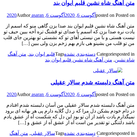
متن آهنگ شاه نشین قلبم ایوان بند
Posted on
posted on
آگوست 6, 2020
آگوست 6, 2020
asaran
Author
متن آهنگ شاه نشین قلبم ایوان بند صدا بزن گاهی منو که اسمم از
یادت نره صدا بزن که اسمم با صدای تو قشنگ تره آخه ببین حیف تو
نیست هستی و با من نیستی آهای تو که نشستی تو بهترین جای قلب
من تو قلب من بشینو هی بازم بهم زخم بزن ولی ببین […]
posted in
Categories
دسته‌بندی نشده
Tags
قلبم ایوان بند
,
متن آهنگ
شاه نشین
,
متن آهنگ شاه نشین قلبم ایوان بند
متن آهنگ دلبسته شدم سالار عقیلی
Posted on
posted on
آگوست 6, 2020
آگوست 6, 2020
asaran
Author
متن آهنگ دلبسته شدم سالار عقیلی من آسان دلبسته شدم افتادم
در دام خودم بشکن دل مرا که ز دل گلایه دارم پی هر بهانه ای برود
نمیگذارم یادت باشد از آن تو بود این دل که شکست آه از عشق یادم
باشد دلتنگی تو تقدیر من است آه از عشق آه از عشق و […]
posted in
Categories
دسته‌بندی نشده
Tags
سالار عقیلی
,
متن آهنگ