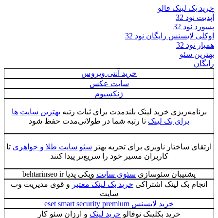
خرید بک لینک فالو
آپدیت نود 32
پسورد نود 32
اوکلی لایسنس رایگان نود 32
همیار نود 32
بهترین سئو
رایگان
خرید آنتی ویروس
سایت عکس
ژنکسیوم
برنامه‌ریزی خرید لینک بلندمدت برای ثبات رتبه
بهترین سایت ها
برای بک لینک
تا رتبه شما در طولانی‌مدت حفظ شود
ارتقای ساختار ناوبری برای تجربه بهتر
سئو سایت طلا و جواهری
تا
کاربران مسیر خود را سریع‌تر پیدا کنند
پشتیبان سئوسازی
سئوی سایت
ویکی پدیا behtarinseo ir
انجام بک لینک اشتراکی
خرید بک لینک معتبر
و قوی مدیریت وب
سایت
خرید لایسنس eset smart security premium
خرید بکلینک نوفالو
خرید لینک
و ارزان سئو کار