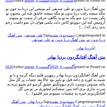
Posted on
posted on
آگوست 6, 2020
آگوست 6, 2020
asaran
Author
متن آهنگ دریا بدون تو علی صدیقی کم نمیشن این دردا به جون تو
مگه میشه رفت دریا بدون تو مگه میشه عاشق شه این مجنون تو
یکی نیست درد منو بگه به تو یه نگاهی حرفی از سمت تو میتونه
آرومش کنه این دیوونتو کاش دلت یکمی هوای دل منو داشت زخم
بدی زدی که […]
posted in
Categories
دسته‌بندی نشده
Tags
علی صدیقی
,
متن آهنگ
دریا بدون تو
,
متن آهنگ دریا بدون تو علی صدیقی
متن آهنگ آفتابگردون بردیا بهادر
Posted on
posted on
آگوست 6, 2020
آگوست 6, 2020
asaran
Author
متن آهنگ آفتابگردون بردیا بهادر زمهریر قلبم دیگه گرمه و با تو
شبیه یه کوره ی داغه قبل تو پاییز بود حالا بعد چشات پر گل مثل
باغه میدونی دوست دارم دیوونگیتو عشق گرمتو غم یخیتو نزنه به
سرت بذاری بری آخه ببین میشکنم اینجوری بی تو من گل
آفتابگردونم خیره به چشمات میمونم سر قلبمو […]
posted in
Categories
دسته‌بندی نشده
Tags
بردیا بهادر
,
متن آهنگ
آفتابگردون
,
متن آهنگ آفتابگردون بردیا بهادر