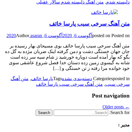
دلبسته شدم
,
متن آهنگ دلبسته شدم سالار عقیلی
متن آهنگ سرخی سیب پارسا خائف
Posted on
posted on
آگوست 6, 2020
آگوست 6, 2020
asaran
Author
متن آهنگ سرخی سیب پارسا خائف بوی مسیحای بهار رسیده بر
جان جهان خستگی دشت و دمن گرفته اینک ضربان مژده به گل ده
بگو که بهار آمده است دوباره خورشید ز شام سیه سر زده است
شانه به گیسوی زمین زده دستان خدا فصل شروع عاشقی سوی
خود خوانده مرا رفته ز تن خستگی و […]
posted in
Categories
دسته‌بندی نشده
Tags
پارسا خائف
,
متن آهنگ
سرخی سیب
,
متن آهنگ سرخی سیب پارسا خائف
Post navigation
Older posts
←
Search for:
مدیر :