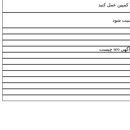
ت کمپین عمل کنید
ثبیت شود
seo چيست