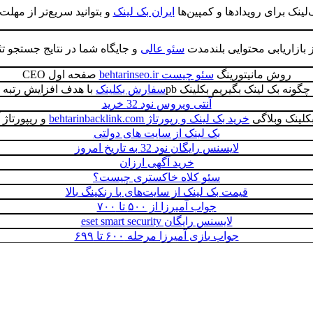
نک برای رویدادها و کمپین‌ها
ایران بک لینک
و بتوانید سریع‌تر از مهل
ز بازاریابی محتوایی بلندمدت
سئو عالی
و جایگاه شما در نتایج جستجو ت
روش مانیتورینگ
سئو چیست behtarinseo.ir
صفحه اول CEO
چگونه بک لینک بگیریم بکلینک pb
سفارش بکلینک
با هدف افزایش رتبه
آنتی ویروس نود 32 خرید
کلینک وبلاگی
خرید بک لینک و رپورتاژ behtarinbacklink.com
و ریپورتاژ آگهی 
بک لینک از سایت های دولتی
لایسنس رایگان نود 32 به تاریخ امروز
خرید آگهی ارزان
سئو کلاه خاکستری چیست؟
قیمت بک لینک از سایت‌های با رنکینگ بالا
جواب آمیرزا از ۵۰۰ تا ۷۰۰
لایسنس رایگان eset smart security
جواب بازی آمیرزا مرحله ۶۰۰ تا ۶۹۹