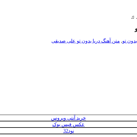
♫ 
بدون تو
,
متن آهنگ دریا بدون تو علی صدیقی
خرید آنتی ویروس
عکس فیس بوک
نود32