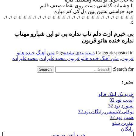
با چشمات گذاشتی دست روی نقطه ضعف قلبم
خود خواستی بشین ببین دل کی کم میاره
♫ ♫ ♫ ♫ ♫ ♫ ♫ ♫ ♫ ♫ ♫ ♫ ♫ ♫ ♫ ♫ ♫ ♫ ♫ ♫ ♫ ♫ ♫ ♫ ♫ ♫ ♫
♫
بی خبرم ازت دلم تاب نداره بی تو این شبارو مهتاب
نداره خنده هاتو قربون
posted in
Categories
دسته‌بندی نشده
Tags
متن آهنگ خنده هاتو
قربون
,
متن آهنگ خنده هاتو قربون محمدعلیزاده
,
محمدعلیزاده
Search for:
مدیر :
خرید بک لینک فالو
آپدیت نود 32
پسورد نود 32
اوکلی لایسنس رایگان نود 32
همیار نود 32
بهترین سئو
رایگان
خرید آنتی ویروس