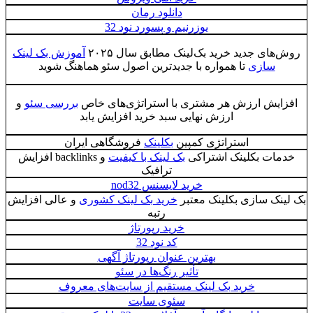
دانلود رمان
یوزرنیم و پسورد نود 32
روش‌های جدید خرید بک‌لینک مطابق سال ۲۰۲۵
آموزش بک لینک
سازی
تا همواره با جدیدترین اصول سئو هماهنگ شوید
افزایش ارزش هر مشتری با استراتژی‌های خاص
بررسی سئو
و
ارزش نهایی سبد خرید افزایش یابد
استراتژی کمپین
بکلینک
فروشگاهی ایران
خدمات بکلینک اشتراکی
بک لینک با کیفیت
و backlinks افزایش
ترافیک
خرید لایسنس nod32
بک لینک سازی بکلینک معتبر
خرید بک لینک کشوری
و عالی افزایش
رتبه
خرید رپورتاژ
کد نود 32
بهترین عنوان رپورتاژ آگهی
تأثیر رنگ‌ها در سئو
خرید بک لینک مستقیم از سایت‌های معروف
سئوی سایت