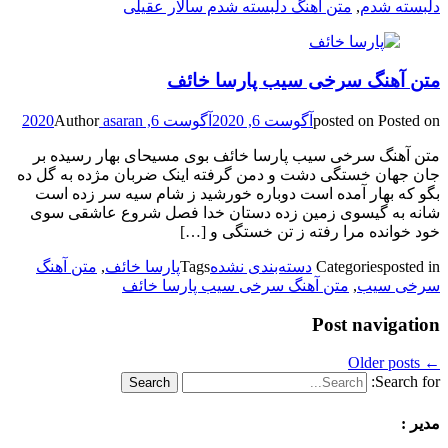
دلبسته شدم
,
متن آهنگ دلبسته شدم سالار عقیلی
متن آهنگ سرخی سیب پارسا خائف
Posted on
posted on
آگوست 6, 2020
آگوست 6, 2020
asaran
Author
متن آهنگ سرخی سیب پارسا خائف بوی مسیحای بهار رسیده بر
جان جهان خستگی دشت و دمن گرفته اینک ضربان مژده به گل ده
بگو که بهار آمده است دوباره خورشید ز شام سیه سر زده است
شانه به گیسوی زمین زده دستان خدا فصل شروع عاشقی سوی
خود خوانده مرا رفته ز تن خستگی و […]
posted in
Categories
دسته‌بندی نشده
Tags
پارسا خائف
,
متن آهنگ
سرخی سیب
,
متن آهنگ سرخی سیب پارسا خائف
Post navigation
Older posts
←
Search for:
مدیر :