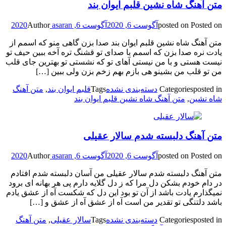
متن آهنگ شاه نشین قلبم ایوان بند
Posted on
posted on
آگوست 6, 2020
آگوست 6, 2020
asaran
Author
متن آهنگ شاه نشین قلبم ایوان بند صدا بزن گاهی منو که اسمم از
یادت نره صدا بزن که اسمم با صدای تو قشنگ تره آخه ببین حیف تو
نیست هستی و با من نیستی آهای تو که نشستی تو بهترین جای قلب
من تو قلب من بشینو هی بازم بهم زخم بزن ولی ببین […]
posted in
Categories
دسته‌بندی نشده
Tags
قلبم ایوان بند
,
متن آهنگ
شاه نشین
,
متن آهنگ شاه نشین قلبم ایوان بند
متن آهنگ دلبسته شدم سالار عقیلی
Posted on
posted on
آگوست 6, 2020
آگوست 6, 2020
asaran
Author
متن آهنگ دلبسته شدم سالار عقیلی من آسان دلبسته شدم افتادم
در دام خودم بشکن دل مرا که ز دل گلایه دارم پی هر بهانه ای برود
نمیگذارم یادت باشد از آن تو بود این دل که شکست آه از عشق یادم
باشد دلتنگی تو تقدیر من است آه از عشق آه از عشق و […]
posted in
Categories
دسته‌بندی نشده
Tags
سالار عقیلی
,
متن آهنگ