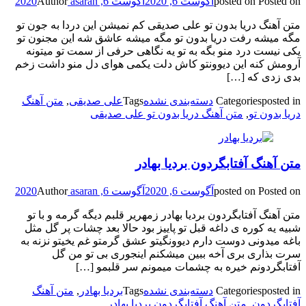
Posted on
posted on
آگوست 6, 2020
آگوست 6, 2020
asaran
Author
متن آهنگ دریا بدون تو علی صدیقی کم نمیشن این دردا به جون تو
مگه میشه رفت دریا بدون تو مگه میشه عاشق شه این مجنون تو
یکی نیست درد منو بگه به تو یه نگاهی حرفی از سمت تو میتونه
آرومش کنه این دیوونتو کاش دلت یکمی هوای دل منو داشت زخم
بدی زدی که […]
posted in
Categories
دسته‌بندی نشده
Tags
علی صدیقی
,
متن آهنگ
دریا بدون تو
,
متن آهنگ دریا بدون تو علی صدیقی
متن آهنگ آفتابگردون بردیا بهادر
Posted on
posted on
آگوست 6, 2020
آگوست 6, 2020
asaran
Author
متن آهنگ آفتابگردون بردیا بهادر زمهریر قلبم دیگه گرمه و با تو
شبیه یه کوره ی داغه قبل تو پاییز بود حالا بعد چشات پر گل مثل
باغه میدونی دوست دارم دیوونگیتو عشق گرمتو غم یخیتو نزنه به
سرت بذاری بری آخه ببین میشکنم اینجوری بی تو من گل
آفتابگردونم خیره به چشمات میمونم سر قلبمو […]
posted in
Categories
دسته‌بندی نشده
Tags
بردیا بهادر
,
متن آهنگ
آفتابگردون
,
متن آهنگ آفتابگردون بردیا بهادر