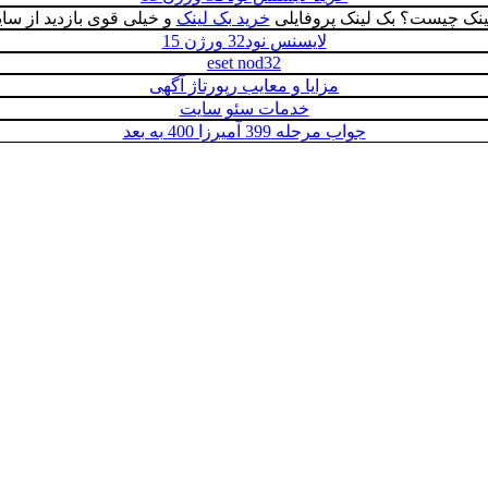
ینک چیست؟ بک لینک پروفایلی
خرید بک لینک
و خیلی قوی بازدید از سا
لایسنس نود32 ورژن 15
eset nod32
مزایا و معایب رپورتاژ آگهی
خدمات سئو سایت
جواب مرحله 399 آمیرزا 400 به بعد