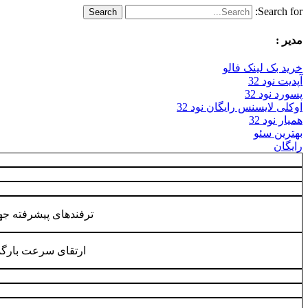
Search for:
مدیر :
خرید بک لینک فالو
آپدیت نود 32
پسورد نود 32
اوکلی لایسنس رایگان نود 32
همیار نود 32
بهترین سئو
رایگان
ترفندهای پیشرفته ج
ارتقای سرعت بار