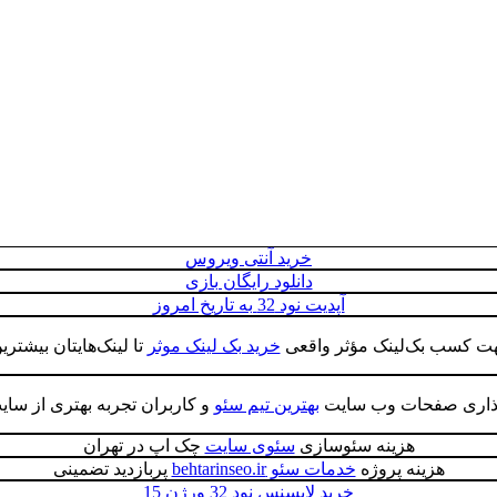
خرید آنتی ویروس
دانلود رایگان بازی
آپدیت نود 32 به تاریخ امروز
هت کسب بک‌لینک مؤثر واقعی
خرید بک لینک موثر
تا لینک‌هایتان بیشترین
گذاری صفحات وب سایت
بهترین تیم سئو
و کاربران تجربه بهتری از سای
هزینه سئوسازی
سئوی سایت
چک اپ در تهران
هزینه پروژه
خدمات سئو behtarinseo.ir
پربازدید تضمینی
خرید لایسنس نود 32 ورژن 15