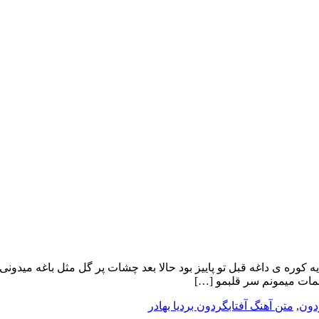
ه یه کوره ی داغه قبل تو پاییز بود حالا بعد چشات پر گل مثل باغه مید
شمات میمونم سر قلبمو […]
دون
,
متن آهنگ آفتابگردون بردیا بهادر