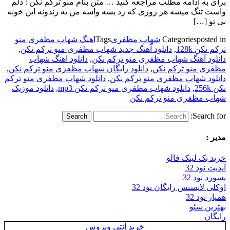
برای به ادامه مطلب مراجعه کنید … متن بنام منو ترکم نکن : دلم
واست تنگ میشه هر روزی که رد یشه واسه من یه زندونه این خونه
بی تو […]
posted in
Categories
شهاب مظفری
Tags
اهنگ شهاب مظفری منو
ترکم نکن 128k
,
دانلود آهنگ جدید شهاب مظفری منو ترکم نکن
,
دانلود آهنگ شهاب مظفری منو ترکم نکن
,
دانلود اهنگ شهاب
مظفری منو ترکم نکن
,
دانلود رایگان شهاب مظفری منو ترکم نکن
,
دانلود شهاب مظفری منو ترکم نکن
,
دانلود شهاب مظفری منو ترکم
نکن 256k
,
دانلود شهاب مظفری منو ترکم نکن mp3
,
دانلود موزیک
شهاب مظفری منو ترکم نکن
Search for:
مدیر :
خرید بک لینک فالو
آپدیت نود 32
پسورد نود 32
اوکلی لایسنس رایگان نود 32
همیار نود 32
بهترین سئو
رایگان
خرید آنتی ویروس