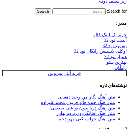
زیر سقف دودی
Search for:
مدیر :
خرید بک لینک فالو
آپدیت نود 32
پسورد نود 32
اوکلی لایسنس رایگان نود 32
همیار نود 32
بهترین سئو
رایگان
خرید آنتی ویروس
نوشته‌های تازه
متن آهنگ نگار من وحید دهقانی
متن آهنگ خنده هاتو قربون محمدعلیزاده
متن آهنگ دریا بدون تو علی صدیقی
متن آهنگ آفتابگردون بردیا بهادر
متن آهنگ چرا ساکتی مهرادجم