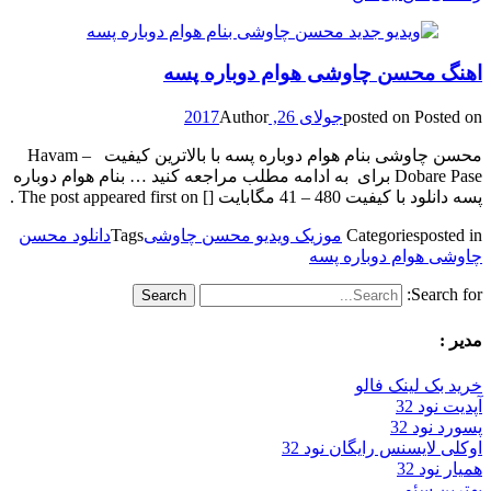
اهنگ محسن چاوشی هوام دوباره پسه
Posted on
posted on
جولای 26, 2017
Author
محسن چاوشی بنام هوام دوباره پسه با بالاترین کیفیت – Havam
Dobare Pase برای به ادامه مطلب مراجعه کنید … بنام هوام دوباره
پسه دانلود با کیفیت 480 – 41 مگابایت [] The post appeared first on .
posted in
Categories
موزیک ویدیو محسن چاوشی
Tags
دانلود محسن
چاوشی هوام دوباره پسه
Search for:
مدیر :
خرید بک لینک فالو
آپدیت نود 32
پسورد نود 32
اوکلی لایسنس رایگان نود 32
همیار نود 32
بهترین سئو