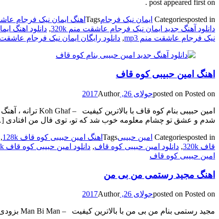
post appeared first on .
posted in
Categories
ایمان نیک فرجام
Tags
اهنگ ایمان نیک فرجام عاشقت 
دانلود آهنگ جدید ایمان نیک فرجام عاشقت منم 320k
,
دانلود اهنگ ای
نیک فرجام عاشقت منم mp3
,
دانلود رایگان ایمان نیک فرجام عاشقت
اهنگ امین حبیبی کوه قاف
Posted on
posted on
جولای 26, 2017
Author
امین حبیبی بنام 
شدم و عشق تو چشام معلومه خوب شد که تو، توی فال من افتادی [
posted in
Categories
امین حبیبی
Tags
اهنگ امین حبیبی کوه قاف 128k
,
قاف 320k
,
دانلود امین حبیبی کوه قاف
,
دانلود امین حبیبی کوه قاف 256k
امین حبیبی کوه قاف
اهنگ مجید رستمی من بی من
Posted on
posted on
جولای 26, 2017
Author
مجید رستمی بنام من بی من با بالاترین کیفیت – Man Bi Man بزودی از پاپ موزیک … برای به ادامه مطلب مراجعه کنید … بنام من بی من The post appeared first on .