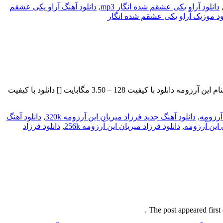
دانلود آراو یکی عشقم شده انگار mp3
,
دانلود آهنگ آراو یکی عشقم
ود موزیک آراو یکی عشقم شده انگار
فرزاد میریان بنام این آرزومه با بالاترین کیفیت – In Arezoome میکس و مسترینگ : علیرضا فروزنده برای به ادامه مطلب مراجعه کنید … بنام این آرزومه دانلود با کیفیت 128 – 3.50 مگابایت [] دانلود با کیفیت
 آرزومه
,
دانلود آهنگ جدید فرزاد میریان این آرزومه 320k
,
دانلود آهنگ
 این آرزومه
,
دانلود فرزاد میریان این آرزومه 256k
,
دانلود فرزاد