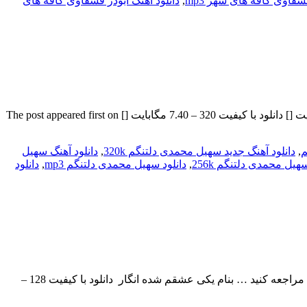
قشقاوی کافه های شهر mp3
,
دانلود اهنگ ابوذر قشقاوی کافه های
سهیل محمدی بنام دلتنگم با بالاترین کیفیت – Deltangam برای به ادامه مطلب مراجعه کنید … بنام دلتنگم دانلود با کیفیت 128 – 3.00 مگابایت [] دانلود با کیفیت 320 – 7.40 مگابایت [] The post appeared first on
م
,
دانلود آهنگ جدید سهیل محمدی دلتنگم 320k
,
دانلود آهنگ سهیل
سهیل محمدی دلتنگم 256k
,
دانلود سهیل محمدی دلتنگم mp3
,
دانلود
آراو بنام یکی عشقم شده انگار با بالاترین کیفیت – Yeki Eshgham Shode Engar ترانه: محمد امین حسینی , تنظیم: آراو برای به ادامه مطلب مراجعه کنید … بنام یکی عشقم شده انگار دانلود با کیفیت 128 –