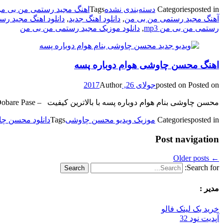
posted in
Categories
دسته‌بندی نشده
Tags
اهنگ مجید رستمی من بی من 8k
آهنگ مجید رستمی من بی من
,
دانلود اهنگ جدید
,
دانلود اهنگ مجید ر
رستمی من بی من mp3
,
دانلود موزیک مجید رستمی من بی من
اهنگ محسن چاوشی هوام دوباره پسه
Posted on
posted on
جولای 26, 2017
Author
محسن چاوشی بنام هوام دوباره پسه با بالاترین کیفیت – Havam Dobare Pase برای به ادامه مطلب مراجعه کنید … بنام هوام دوباره پسه دانلود با کیفیت 480 – 41 مگابایت [] The post appeared first on .
posted in
Categories
موزیک ویدیو محسن چاوشی
Tags
دانلود محسن چا
Post navigation
Older posts
←
Search for:
مدیر :
خرید بک لینک فالو
آپدیت نود 32