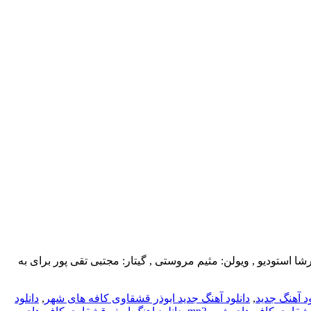
یم: پیمان ملکیمیکس و مسترینگ: رشا استودیو , ویولن: مثیم مروستی , گیتار: مجتبی تقی پور برای به
ود آهنگ جدید
,
دانلود آهنگ جدید ابوذر قشقاوی کافه های شهر
,
دانلود