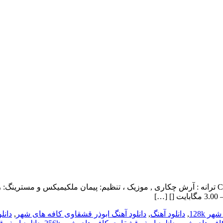
ابوذر قشقاوی بنام کافه های شهر با بالاترین کیفیت – Cafehaye Shahr ترانه : آرش چکاری , موزیک ، تنظ
 128k
,
دانلود آهنگ
,
دانلود آهنگ ابوذر قشقاوی کافه های شهر
,
دانل