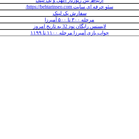
ارتباط بین رپورتاژ آگهی و بک لینک
سئو حرفه ای سایت https://behtarinseo.com/
سفارش بک لینک
مرحله ۳۰۰ تا ۵۰۰ آمیرزا
لایسنس رایگان نود 32 به تاریخ امروز
جواب بازی آمیرزا مرحله ۱۱۰۰ تا ۱۱۹۹