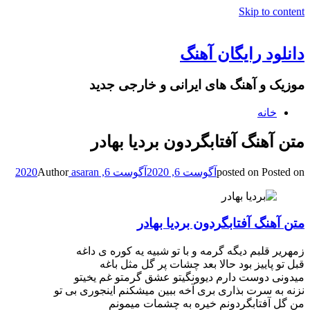
Skip to content
دانلود رایگان آهنگ
موزیک و آهنگ های ایرانی و خارجی جدید
خانه
متن آهنگ آفتابگردون بردیا بهادر
Posted on
posted on
آگوست 6, 2020
آگوست 6, 2020
asaran
Author
متن آهنگ آفتابگردون بردیا بهادر
زمهریر قلبم دیگه گرمه و با تو شبیه یه کوره ی داغه
قبل تو پاییز بود حالا بعد چشات پر گل مثل باغه
میدونی دوست دارم دیوونگیتو عشق گرمتو غم یخیتو
نزنه به سرت بذاری بری آخه ببین میشکنم اینجوری بی تو
من گل آفتابگردونم خیره به چشمات میمونم