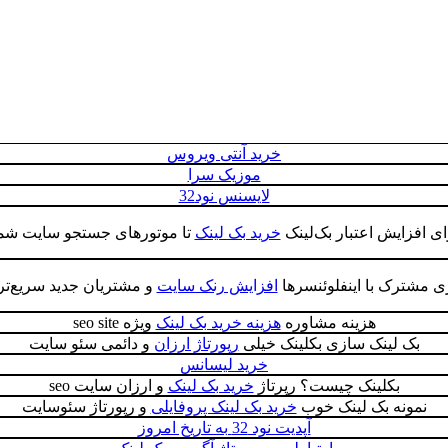
خرید آنتی ویروس
موزیک سرا
لایسنس نود32
ی ‌افزایش اعتبار بک‌لینک
خرید بک لینک
تا موتورهای جستجو سایت شما ر
ری مشترک با اینفلوئنسرها
افزایش رنک سایت
و مشتریان جدید سریع‌تر ب
هزینه مشاوره
هزینه خرید بک لینک
ویژه seo site
بک لینک سازی بکلینک خیلی
رپورتاژ ارزان
و دائمی سئو سایت
خرید لیسانس
بکلینک چیست؟ رپرتاژ
خرید بک لینک
و ارزان سایت seo
نمونه بک لینک خوب
خرید بک لینک پروفایلی
و رپورتاژ سئوسایت
آپدیت نود 32 به تاریخ امروز