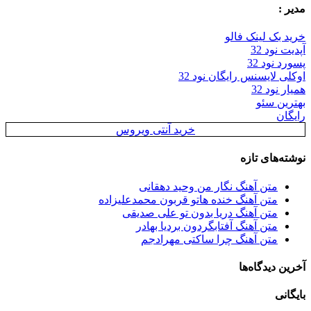
مدیر :
خرید بک لینک فالو
آپدیت نود 32
پسورد نود 32
اوکلی لایسنس رایگان نود 32
همیار نود 32
بهترین سئو
رایگان
خرید آنتی ویروس
نوشته‌های تازه
متن آهنگ نگار من وحید دهقانی
متن آهنگ خنده هاتو قربون محمدعلیزاده
متن آهنگ دریا بدون تو علی صدیقی
متن آهنگ آفتابگردون بردیا بهادر
متن آهنگ چرا ساکتی مهرادجم
آخرین دیدگاه‌ها
بایگانی