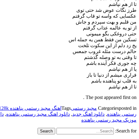
تا از هم نپاشم
طرز نگات عوض شد حتی توی
عکسایی که واسه تو قاب گرفتم
من قلبم و بهت سپردم و جاش
از تو یه عالمه عذاب گرفتم
حتی دروغکی بگو میمونی
تسکین من فقط هم
ن یه جمله اس
یخ زد دلم از این سکوت تلخت
حالم درست مثله غروب جمعس
تا وقتی به تو وصله گذشتم
چه جوری فکر آینده باشم
یا از هم نپاشم
فراری میشم از دنیا تا باز
به قلب تو پناهنده باشم
تا از هم نپاشم
The post appeared first on .
posted in
Categories
مجید رستمی
Tags
اهنگ مجید رستمی پناهنده 128k
رستمی پناهنده
,
دانلود اهنگ جدید
,
دانلود اهنگ مجید رستمی پناهنده
,
دا
موزیک مجید رستمی پناهنده
Search for: