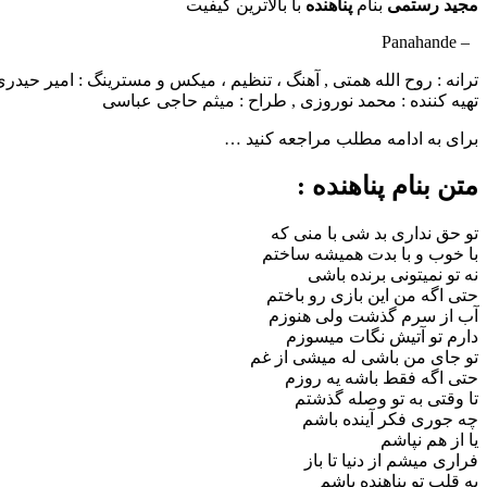
مجید رستمی
بنام
پناهنده
با بالاترین کیفیت
​ – Panahande
ترانه : روح الله همتی , آهنگ ، تنظیم ، میکس و مسترینگ : امیر حیدر
تهیه کننده : محمد نوروزی , طراح : میثم حاجی عباسی
برای به ادامه مطلب مراجعه کنید …
متن بنام پناهنده :
تو حق نداری بد شی با منی که
با خوب و با بدت همیشه ساختم
نه تو نمیتونی برنده باشی
حتی اگه من این بازی رو باختم
آب از سرم گذشت ولی هنوزم
دارم تو آتیش نگات میسوزم
تو جای من باشی له میشی از غم
حتی اگه فقط باشه یه روزم
تا وقتی به تو وصله گذشتم
چه جوری فکر آینده باشم
یا از هم نپاشم
فراری میشم از دنیا تا باز
به قلب تو پناهنده باشم