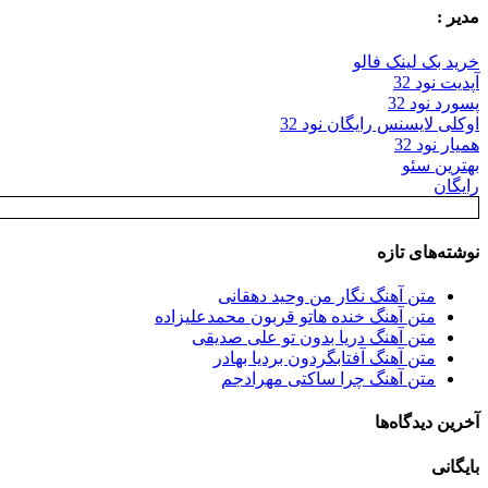
مدیر :
خرید بک لینک فالو
آپدیت نود 32
پسورد نود 32
اوکلی لایسنس رایگان نود 32
همیار نود 32
بهترین سئو
رایگان
نوشته‌های تازه
متن آهنگ نگار من وحید دهقانی
متن آهنگ خنده هاتو قربون محمدعلیزاده
متن آهنگ دریا بدون تو علی صدیقی
متن آهنگ آفتابگردون بردیا بهادر
متن آهنگ چرا ساکتی مهرادجم
آخرین دیدگاه‌ها
بایگانی