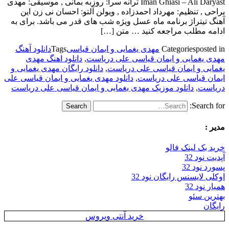
Iman Ghiasi – Ali Daryast ترانه سرا: روزبه بمانی , موسیقی: مهدی
یراحی , تنظیم: مهرداد احمدزاده , ویولن آلتو: احسان نی زن این
آهنگ تیتراژ برنامه ماه عسل ویژه شب های قدر می باشد. برای به
ادامه مطلب مراجعه کنید … متن […]
posted in
Categories
مهدی یغمایی و ایمان قیاسی
Tags
دانلود آهنگ
مهدی یغمایی و ایمان قیاسی علی دریاست
,
دانلود اهنگ مهدی
یغمایی و ایمان قیاسی علی دریاست
,
دانلود رایگان مهدی یغمایی و
ایمان قیاسی علی دریاست
,
دانلود مهدی یغمایی و ایمان قیاسی علی
دریاست
,
دانلود موزیک مهدی یغمایی و ایمان قیاسی علی دریاست
Search for:
مدیر :
خرید بک لینک فالو
آپدیت نود 32
پسورد نود 32
اوکلی لایسنس رایگان نود 32
همیار نود 32
بهترین سئو
رایگان
خرید آنتی ویروس