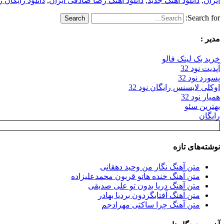
ایران
,
دانلود اهنگ جدید
,
دانلود اهنگ رضا صادقی ایران
,
دانلود رایگان 
Search for:
مدیر :
خرید بک لینک فالو
آپدیت نود 32
پسورد نود 32
اوکلی لایسنس رایگان نود 32
همیار نود 32
بهترین سئو
رایگان
نوشته‌های تازه
متن آهنگ نگار من وحید دهقانی
متن آهنگ خنده هاتو قربون محمدعلیزاده
متن آهنگ دریا بدون تو علی صدیقی
متن آهنگ آفتابگردون بردیا بهادر
متن آهنگ چرا ساکتی مهرادجم