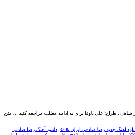
ام کریمیتنظیم: امیر حسین اکبر شاهی , طراح: علی باوفا برای به ادامه مطلب مراجعه کنید … متن
نلود آهنگ جدید رضا صادقی ایران 320k
,
دانلود آهنگ رضا صادقی