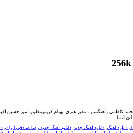
نام به نام ایران با بالاترین کیفیت – Bename Iran ترانه: محمد کاظمی , آهنگساز ، مدیر هنری: بهن
این […]
,
دانلود آهنگ
,
دانلود آهنگ جدید
,
دانلود آهنگ جدید رضا صادقی ایران
,
دا