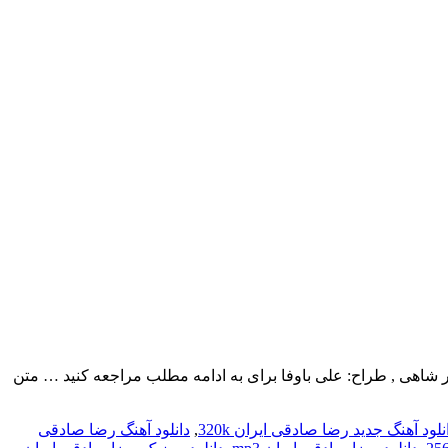
ام کریمیتنظیم: امیر حسین اکبر شاهی , طراح: علی باوفا برای به ادامه مطلب مراجعه کنید … متن
نلود آهنگ جدید رضا صادقی ایران 320k
,
دانلود آهنگ رضا صادقی