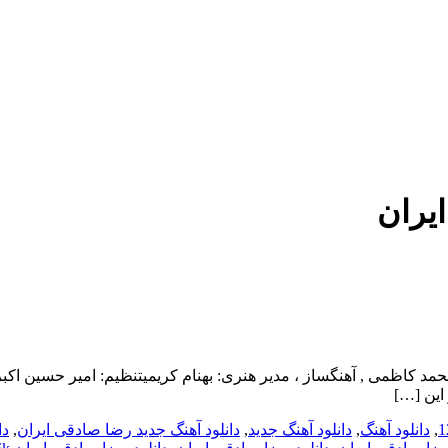
یران
نام به نام ایران با بالاترین کیفیت – Bename Iran ترانه: محمد کاظمی , آهنگساز ، مدیر هنری: بهن
این […]
,
دانلود آهنگ
,
دانلود آهنگ جدید
,
دانلود آهنگ جدید رضا صادقی ایران
,
دا