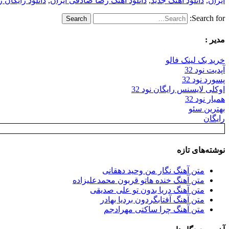
ایران
,
دانلود اهنگ جدید
,
دانلود اهنگ رضا صادقی ایران
,
دانلود رایگان 
Search for:
مدیر :
خرید بک لینک فالو
آپدیت نود 32
پسورد نود 32
اوکلی لایسنس رایگان نود 32
همیار نود 32
بهترین سئو
رایگان
نوشته‌های تازه
متن آهنگ نگار من وحید دهقانی
متن آهنگ خنده هاتو قربون محمدعلیزاده
متن آهنگ دریا بدون تو علی صدیقی
متن آهنگ آفتابگردون بردیا بهادر
متن آهنگ چرا ساکتی مهرادجم