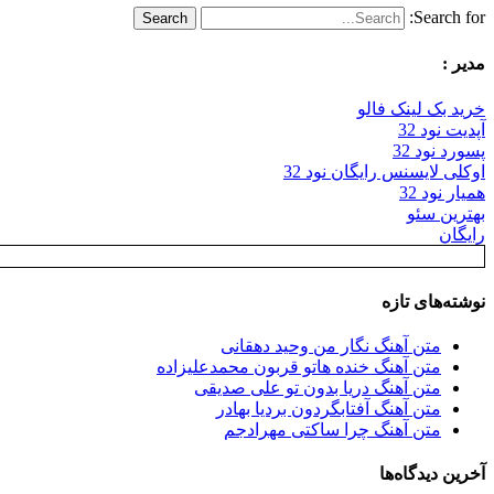
Search for:
مدیر :
خرید بک لینک فالو
آپدیت نود 32
پسورد نود 32
اوکلی لایسنس رایگان نود 32
همیار نود 32
بهترین سئو
رایگان
نوشته‌های تازه
متن آهنگ نگار من وحید دهقانی
متن آهنگ خنده هاتو قربون محمدعلیزاده
متن آهنگ دریا بدون تو علی صدیقی
متن آهنگ آفتابگردون بردیا بهادر
متن آهنگ چرا ساکتی مهرادجم
آخرین دیدگاه‌ها