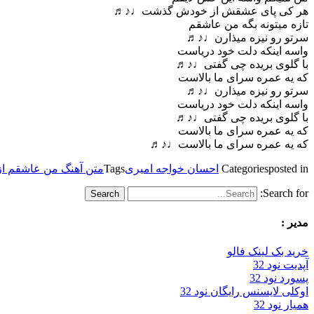
هر کی پای عشقش از خودش گذشت♩♪♬
تازه میتونه بگه من عاشقم
سرتو رو نیزه میذارن♩♪♬
واسه اینکه دلت خود دریاست
با گلوی بریده چی گفتی♩♪♬
که یه عمره سرای ما بالاست
سرتو رو نیزه میذارن♩♪♬
واسه اینکه دلت خود دریاست
با گلوی بریده چی گفتی♩♪♬
که یه عمره سرای ما بالاست
که یه عمره سرای ما بالاست♩♪♬
posted in
Categories
احسان خواجه امیری
Tags
متن آهنگ من عاشقم از
Search for:
مدیر :
خرید بک لینک فالو
آپدیت نود 32
پسورد نود 32
اوکلی لایسنس رایگان نود 32
همیار نود 32