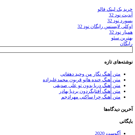
خرید بک لینک فالو
آپدیت نود 32
پسورد نود 32
اوکلی لایسنس رایگان نود 32
همیار نود 32
بهترین سئو
رایگان
نوشته‌های تازه
متن آهنگ نگار من وحید دهقانی
متن آهنگ خنده هاتو قربون محمدعلیزاده
متن آهنگ دریا بدون تو علی صدیقی
متن آهنگ آفتابگردون بردیا بهادر
متن آهنگ چرا ساکتی مهرادجم
آخرین دیدگاه‌ها
بایگانی
آگوست 2020