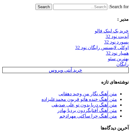
Searc
:
بک لینک فالو
ود 32
نود 32
 لایسنس رایگان نود 32
ود 32
ن سئو
ن
خرید آنتی ویروس
‌های تازه
متن آهنگ نگار من وحید دهقانی
متن آهنگ خنده هاتو قربون محمدعلیزاده
متن آهنگ دریا بدون تو علی صدیقی
متن آهنگ آفتابگردون بردیا بهادر
متن آهنگ چرا ساکتی مهرادجم
 دیدگاه‌ها