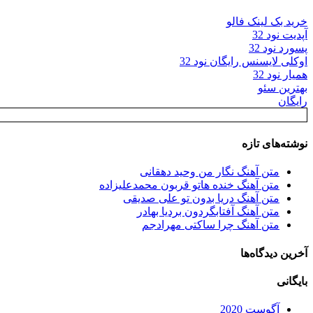
خرید بک لینک فالو
آپدیت نود 32
پسورد نود 32
اوکلی لایسنس رایگان نود 32
همیار نود 32
بهترین سئو
رایگان
نوشته‌های تازه
متن آهنگ نگار من وحید دهقانی
متن آهنگ خنده هاتو قربون محمدعلیزاده
متن آهنگ دریا بدون تو علی صدیقی
متن آهنگ آفتابگردون بردیا بهادر
متن آهنگ چرا ساکتی مهرادجم
آخرین دیدگاه‌ها
بایگانی
آگوست 2020