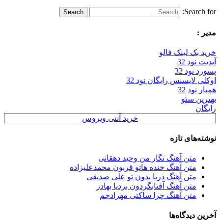
Search for:
مدیر :
خرید بک لینک فالو
آپدیت نود 32
پسورد نود 32
اوکلی لایسنس رایگان نود 32
همیار نود 32
بهترین سئو
رایگان
خرید آنتی ویروس
نوشته‌های تازه
متن آهنگ نگار من وحید دهقانی
متن آهنگ خنده هاتو قربون محمدعلیزاده
متن آهنگ دریا بدون تو علی صدیقی
متن آهنگ آفتابگردون بردیا بهادر
متن آهنگ چرا ساکتی مهرادجم
آخرین دیدگاه‌ها