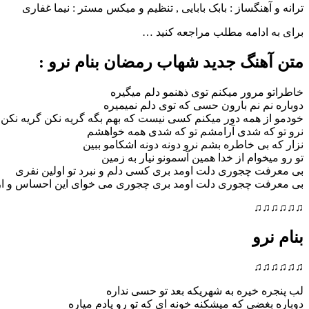
ترانه و آهنگساز : بابک بابایی , تنظیم و میکس مستر : نیما غفاری
برای به ادامه مطلب مراجعه کنید …
متن آهنگ جدید شهاب رمضان بنام نرو :
خاطراتو مرور میکنم توی ذهنمو دلم میگیره
دوباره نم نم بارون حسی که توی دلم نمیمیره
خودمو از همه دور میکنم کسی نیست که بهم بگه گریه نکن گریه نکن
نرو تو که شدی آرامشم تو که شدی همه خواهشم
نزار که بی خاطره بشم نرو دونه دونه اشکامو ببین
تو رو میخوام از خدا همین آسمونو نیار به زمین
بی معرفت چجوری دلت اومد بری کسی دلم و نبرد تو اولین نفری
بی معرفت چجوری دلت اومد بری چجوری می خوای این احساس و از 
♫♫♫♫♫♫
بنام نرو
♫♫♫♫♫♫
لب پنجره خیره به شهریکه بعد تو حسی نداره
دوباره بغضی که میشکنه خونه ای که تو رو یادم میاره