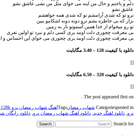
دلم و باختم و حال من اینه می خوای مثل من نشی عاشق نشو
عاشق نشو
نرو تو که شدی آرامشم تو که شدی همه خواهشم
نزار که بی خاطره بشم نرو دونه دونه اشکامو ببین
تو رو میخوام از خدا همین آسمونو نار به زمین
بی معرفت چجوری دلت اومد بری کسی دلم و نبرد تو اولین نفری
بی معرفت چجوری دلت اومد بری چجوری می خوای این احساس و از 
دانلود با کیفیت 128 –
3.40 مگابایت
[]
دانلود با کیفیت 320 –
6.50 مگابایت
[]
The post appeared first on .
posted in
Categories
شهاب رمضان
Tags
اهنگ شهاب رمضان نرو 128k
,
نرو
,
دانلود اهنگ جدید
,
دانلود اهنگ شهاب رمضان نرو
,
دانلود رایگان 
Search for: