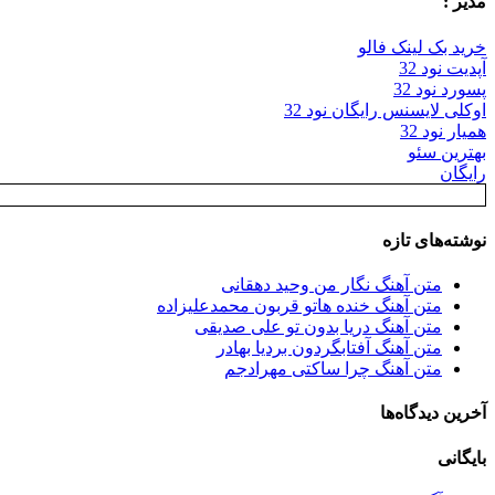
مدیر :
خرید بک لینک فالو
آپدیت نود 32
پسورد نود 32
اوکلی لایسنس رایگان نود 32
همیار نود 32
بهترین سئو
رایگان
نوشته‌های تازه
متن آهنگ نگار من وحید دهقانی
متن آهنگ خنده هاتو قربون محمدعلیزاده
متن آهنگ دریا بدون تو علی صدیقی
متن آهنگ آفتابگردون بردیا بهادر
متن آهنگ چرا ساکتی مهرادجم
آخرین دیدگاه‌ها
بایگانی