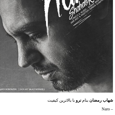
شهاب رمضان
بنام
نرو
با بالاترین کیفیت
– Naro