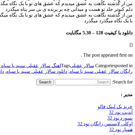
من از گذشته نگاهت به عشق میدیدم که عشق های تو با یک نگاه م
گذر
دلم کبوتر جلد تو هست و میدانی چه بر پرنده ی بی سر پناه میگذرد
من از گذشته نگاهت به عشق میدیدم که عشق های تو با یک نگاه میگذ
با یک نگاه میگذرد میگذرد
دانلود با کیفیت 128 –
5.30 مگابایت
[]
The post appeared first on .
posted in
Categories
سالار عقیلی
Tags
اهنگ سالار عقیلی سپید یا سیاه 128k
رایگان سالار عقیلی سپید یا سیاه
,
دانلود سالار عقیلی سپید یا سیاه
,
دان
Search for:
مدیر :
خرید بک لینک فالو
آپدیت نود 32
پسورد نود 32
اوکلی لایسنس رایگان نود 32
همیار نود 32