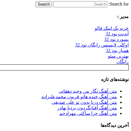
Search for:
مدیر :
خرید بک لینک فالو
آپدیت نود 32
پسورد نود 32
اوکلی لایسنس رایگان نود 32
همیار نود 32
بهترین سئو
رایگان
نوشته‌های تازه
متن آهنگ نگار من وحید دهقانی
متن آهنگ خنده هاتو قربون محمدعلیزاده
متن آهنگ دریا بدون تو علی صدیقی
متن آهنگ آفتابگردون بردیا بهادر
متن آهنگ چرا ساکتی مهرادجم
آخرین دیدگاه‌ها