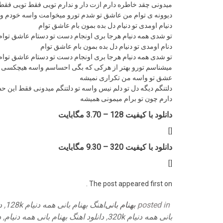
میدونی چقد خاطره دارم ازت دار و ندارم تویی فقط تویی فقط
دیوونه ی توام من عاشق تو شدم تورو میخوامت واسه خودم و
دنیام اومدی تو دنیام دل بده بمون بام عاشق توام
تو شدی همه دنیام هرجا بری اونجام دست تو دستام عاشق توام
دنام اومدی تو دنیام دل بده بمون بام عاشق توام
تو شدی همه دنیام هرجا بری اونجام دست تو دستام عاشق توام
میشناسم تورو بهتر از هرکی که بگی احساسم واسه هیچکسی 
عشق تو واسه من تکراری نمیشه
دلتنگم دیگه دل تو دلم نیس واسه تو دلتنگم میدونی فقط این حس
دارم چون تو برام میمونی همیشه
دانلود با کیفیت 128 –
3.70 مگابایت
[]
دانلود با کیفیت 320 –
9.30 مگابایت
[]
The post appeared first on .
C
posted in
بهنام بانی
T
اهنگ بهنام بانی همه دنیام 128k
,
د
a
بانی همه دنیام 320k
,
a
دانلود اهنگ بهنام بانی همه دنیام
,
د