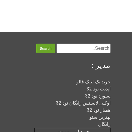
S
e
a
مدیر :
r
c
خرید بک لینک فالو
h
آپدیت نود 32
f
پسورد نود 32
o
اوکلی لایسنس رایگان نود 32
r
همیار نود 32
:
بهترین سئو
رایگان
خرید آنتی ویروس