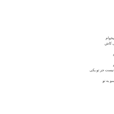
یخوام
ی کاش
نیست جز تو یکی
و به تو