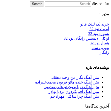
Search for:
مدیر :
خرید بک لینک فالو
آپدیت نود 32
پسورد نود 32
اوکلی لایسنس رایگان نود 32
همیار نود 32
بهترین سئو
رایگان
نوشته‌های تازه
متن آهنگ نگار من وحید دهقانی
متن آهنگ خنده هاتو قربون محمدعلیزاده
متن آهنگ دریا بدون تو علی صدیقی
متن آهنگ آفتابگردون بردیا بهادر
متن آهنگ چرا ساکتی مهرادجم
آخرین دیدگاه‌ها