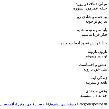
تو این دنیای دو روزه
حیفه عمرمون بسوزه
بیا خنده و شادی رو
بیاریم تو خونه
باید من و تو ما شیم
فکر فردا نباشیم
خدا خودش تقدیر آدما رو میدونه
بارون بارونه
تو دلم میمونه
عشق و احساست
مثل خود بارونه
زندگی اینه
تلخه و شیرینه
وقتی میخندی
چه به دل میشینه
posted in
Categories
دسته‌بندی نشده
Tags
رسا رفیعی
,
متن ترانه رسا رف