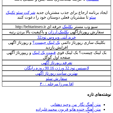
ایجاد برنامه ارجاع برای جذب مشتریان جدید
شرکت سئو تکنیک
سئو
تا مشتریان فعلی دوستان خود را دعوت کنند
سیو وب مستر
بکلینک
حرفه ای http://behtarinseo.ir
سفارش رپورتاژآگهی
بکلینک ارزان
و باکیفیت بالا بردن رتبه
خرید آنتی ویروس نود32
بکلینک سازی رپورتاژ دائمی
بک لینک چیست؟
و رپورتاژ اگهی
افزایش بازدید
بک لینک چیست؟ بک لینک قوی
قیمت بک لینک
و ریپورتاژ آگهی
صفحه اول گوگل
تعرفه رپورتاژ آگهی
لایسنس نود 32 ورژن 16 90 روزه رایگان
بهترین سایت رپورتاژ اگهی
سفارش سئو
اقا میرزا مرحله ۳۰۰
نوشته‌های تازه
متن آهنگ نگار من وحید دهقانی
متن آهنگ خنده هاتو قربون محمدعلیزاده