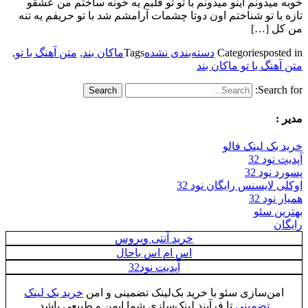
خوبه میدونم اینو میدونم با تو تو قلبم یه خونه ساختم من عشقو
تازه با تو شناختم اون دوتا چشمات آرامشم شد با تو حریفم یه تنه
من کل […]
posted in
Categories
دسته‌بندی نشده
Tags
ماکان بند
,
متن آهنگ با تو
,
متن آهنگ با تو ماکان بند
Search for:
مدیر :
خرید بک لینک فالو
آپدیت نود 32
پسورد نود 32
اوکلی لایسنس رایگان نود 32
همیار نود 32
بهترین سئو
رایگان
خرید آنتی ویروس
اس ام اس باحال
آپدیت نود32
امن‌سازی سئو با خرید بک‌لینک تضمینی و امن
خرید بک لینک
تضمینی
تا فرآیند لینک‌سازی شما ایمن و طبیعی باشد