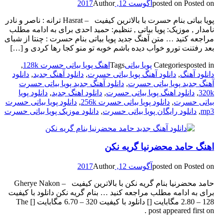
Posted on
posted on
آگوست 12, 2017
Author
پویا بیاتی بنام حسرت با بالاترین کیفیت – Hasrat ترانه : ناصر و نادر
نامدار , موزیک: پویا بیاتی , تنظیم: حمید احدی برای به ادامه مطلب
مراجعه کنید … متن آهنگ جدید پویا بیاتی بنام حسرت : چنتا از شبای
بعد رفتنت تورو خواب دیده باشم خوبه تو منو کجا رها کردی و […]
posted in
Categories
پویا بیاتی
Tags
اهنگ پویا بیاتی حسرت 128k
,
دانلود آهنگ
,
دانلود آهنگ پویا بیاتی حسرت
,
دانلود آهنگ جدید
,
دانلود
آهنگ جدید پویا بیاتی حسرت
,
دانلود آهنگ جدید پویا بیاتی حسرت
320k
,
دانلود اهنگ پویا بیاتی حسرت
,
دانلود اهنگ جدید
,
دانلود پویا
بیاتی حسرت
,
دانلود پویا بیاتی حسرت 256k
,
دانلود پویا بیاتی حسرت
mp3
,
دانلود رایگان پویا بیاتی حسرت
,
دانلود موزیک پویا بیاتی حسرت
اهنگ حامد محضرنیا گریه نکن
Posted on
posted on
آگوست 12, 2017
Author
حامد محضرنیا بنام گریه نکن با بالاترین کیفیت – Gherye Nakon
برای به ادامه مطلب مراجعه کنید … بنام گریه نکن دانلود با کیفیت
128 – 2.80 مگابایت [] دانلود با کیفیت 320 – 6.70 مگابایت [] The
post appeared first on .