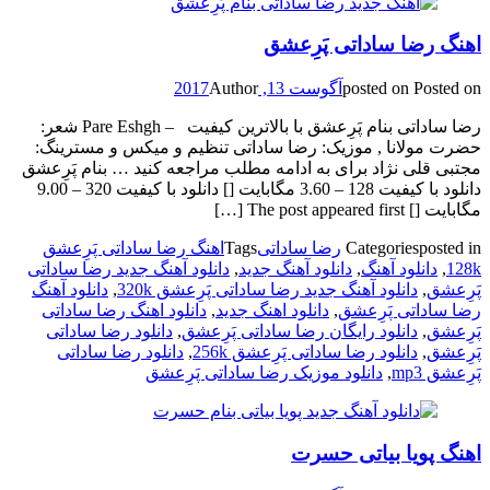
اهنگ رضا ساداتی پَرِعشق
Posted on
posted on
آگوست 13, 2017
Author
رضا ساداتی بنام پَرِعشق با بالاترین کیفیت – Pare Eshgh شعر:
حضرت مولانا , موزیک: رضا ساداتی تنظیم و میکس و مسترینگ:
مجتبی قلی نژاد برای به ادامه مطلب مراجعه کنید … بنام پَرِعشق
دانلود با کیفیت 128 – 3.60 مگابایت [] دانلود با کیفیت 320 – 9.00
مگابایت [] The post appeared first […]
posted in
Categories
رضا ساداتی
Tags
اهنگ رضا ساداتی پَرِعشق
128k
,
دانلود آهنگ
,
دانلود آهنگ جدید
,
دانلود آهنگ جدید رضا ساداتی
پَرِعشق
,
دانلود آهنگ جدید رضا ساداتی پَرِعشق 320k
,
دانلود آهنگ
رضا ساداتی پَرِعشق
,
دانلود اهنگ جدید
,
دانلود اهنگ رضا ساداتی
پَرِعشق
,
دانلود رایگان رضا ساداتی پَرِعشق
,
دانلود رضا ساداتی
پَرِعشق
,
دانلود رضا ساداتی پَرِعشق 256k
,
دانلود رضا ساداتی
پَرِعشق mp3
,
دانلود موزیک رضا ساداتی پَرِعشق
اهنگ پویا بیاتی حسرت