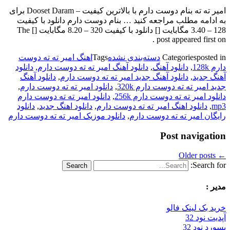
امیر ته ته بنام دوست دارم با بالاترین کیفیت – Dooset Daram برای
به ادامه مطلب مراجعه کنید … بنام دوست دارم دانلود با کیفیت
128 – 3.40 مگابایت [] دانلود با کیفیت 320 – 8.20 مگابایت [] The
post appeared first on .
posted in
Categories
دسته‌بندی نشده
Tags
اهنگ امیر ته ته دوست
دارم 128k
,
دانلود آهنگ
,
دانلود آهنگ امیر ته ته دوست دارم
,
دانلود
آهنگ جدید
,
دانلود آهنگ جدید امیر ته ته دوست دارم
,
دانلود آهنگ
جدید امیر ته ته دوست دارم 320k
,
دانلود امیر ته ته دوست دارم
,
دانلود امیر ته ته دوست دارم 256k
,
دانلود امیر ته ته دوست دارم
mp3
,
دانلود اهنگ امیر ته ته دوست دارم
,
دانلود اهنگ جدید
,
دانلود
رایگان امیر ته ته دوست دارم
,
دانلود موزیک امیر ته ته دوست دارم
Post navigation
Older posts
←
Search for:
مدیر :
خرید بک لینک فالو
آپدیت نود 32
پسورد نود 32