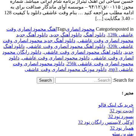
حسین سیاحی این آهنگ تیتراژ برنامه شام ایرانی میباشد. شماره
مجوز: ۰۰۱۱۵/ق/۹۴/۱۲ – موسسه آوای ماندگار صداقت برای به
ادامه مطلب مراجعه کنید … بنام وقت عاشقی دانلود با کیفیت 128
– 3.40 مگابایت […]
posted in
Categories
محمود انصاری
Tags
اهنگ محمود انصاری وقت
عاشقی 128k
,
دانلود آهنگ
,
دانلود آهنگ جدید
,
دانلود آهنگ جدید
محمود انصاری وقت عاشقی
,
دانلود آهنگ جدید محمود انصاری وقت
عاشقی 320k
,
دانلود آهنگ محمود انصاری وقت عاشقی
,
دانلود اهنگ
جدید
,
دانلود اهنگ محمود انصاری وقت عاشقی
,
دانلود رایگان محمود
انصاری وقت عاشقی
,
دانلود محمود انصاری وقت عاشقی
,
دانلود
محمود انصاری وقت عاشقی 256k
,
دانلود محمود انصاری وقت
عاشقی mp3
,
دانلود موزیک محمود انصاری وقت عاشقی
Search for:
مدیر :
خرید بک لینک فالو
آپدیت نود 32
پسورد نود 32
اوکلی لایسنس رایگان نود 32
همیار نود 32
بهترین سئو