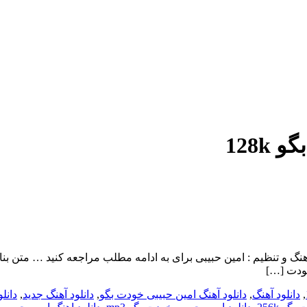
128
بنام خودت بگو با بالاترین کیفیت – Khodet Bego ترانه , آهنگ و تنظیم : امین حبیبی برای به ادامه
ودت […]
,
دانلود آهنگ
,
دانلود آهنگ امین حبیبی خودت بگو
,
دانلود آهنگ جدید
,
دانل