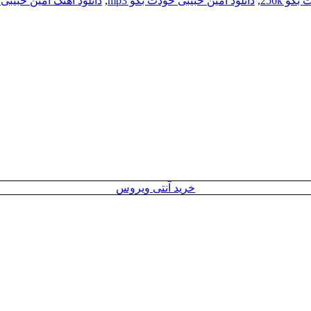
و 256k
,
دانلود امین حبیبی خودت بگو mp3
,
دانلود اهنگ امین حبیبی
خرید آنتی ویروس