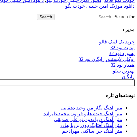
خودت بگو 320k
,
دانلود امین حبیبی خودت بگو
,
دانلود امین حبیبی خودت بگ
دانلود موزیک امین حبیبی خودت بگو
Search for:
مدیر :
خرید بک لینک فالو
آپدیت نود 32
پسورد نود 32
اوکلی لایسنس رایگان نود 32
همیار نود 32
بهترین سئو
رایگان
نوشته‌های تازه
متن آهنگ نگار من وحید دهقانی
متن آهنگ خنده هاتو قربون محمدعلیزاده
متن آهنگ دریا بدون تو علی صدیقی
متن آهنگ آفتابگردون بردیا بهادر
متن آهنگ چرا ساکتی مهرادجم