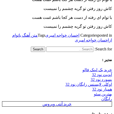
کاش روز رفتن تو گریه چشمم را نمیبست
با توام ای رفته از دست هر کجا باشم غمت هست
کاش روز رفتن تو گریه چشمم را نمیبست
posted in
Categories
احسان خواجه امیری
Tags
متن آهنگ باتوام
ازاحسان خواجه امیری
Search for:
مدیر :
خرید بک لینک فالو
آپدیت نود 32
پسورد نود 32
اوکلی لایسنس رایگان نود 32
همیار نود 32
بهترین سئو
رایگان
خرید آنتی ویروس