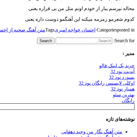
محاله نپرسم یبار از خودم اونم مثل من بی قراره یعنی
کدوم شعرمو زمزمه میکنه این آهنگمو دوست داره یعنی
posted in
Categories
احسان خواجه امیری
Tags
متن آهنگ صحنه از احس
Search for:
مدیر :
خرید بک لینک فالو
آپدیت نود 32
پسورد نود 32
اوکلی لایسنس رایگان نود 32
همیار نود 32
بهترین سئو
رایگان
نوشته‌های تازه
متن آهنگ نگار من وحید دهقانی