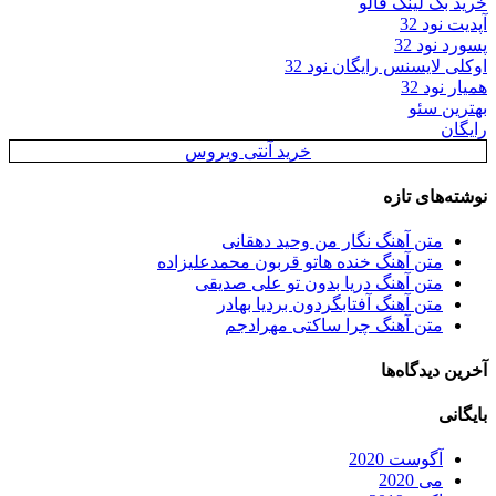
خرید بک لینک فالو
آپدیت نود 32
پسورد نود 32
اوکلی لایسنس رایگان نود 32
همیار نود 32
بهترین سئو
رایگان
خرید آنتی ویروس
نوشته‌های تازه
متن آهنگ نگار من وحید دهقانی
متن آهنگ خنده هاتو قربون محمدعلیزاده
متن آهنگ دریا بدون تو علی صدیقی
متن آهنگ آفتابگردون بردیا بهادر
متن آهنگ چرا ساکتی مهرادجم
آخرین دیدگاه‌ها
بایگانی
آگوست 2020
می 2020