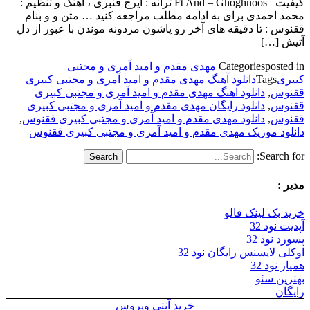
کیفیت Ft And – Ghoghnoos ترانه : ایرج قنبری ، آهنگ و تنظیم :
محمد احمدی برای به ادامه مطلب مراجعه کنید … متن و و بنام
ققنوس : تا دقیقه های آخر رو پاشون مردونه موندن با عبور از دل
آتیش […]
posted in
Categories
مهدى مقدم و امید آمرى و مجتبى
کبیرى
Tags
دانلود آهنگ مهدى مقدم و امید آمرى و مجتبى کبیرى
ققنوس
,
دانلود اهنگ مهدى مقدم و امید آمرى و مجتبى کبیرى
ققنوس
,
دانلود رایگان مهدى مقدم و امید آمرى و مجتبى کبیرى
ققنوس
,
دانلود مهدى مقدم و امید آمرى و مجتبى کبیرى ققنوس
,
دانلود موزیک مهدى مقدم و امید آمرى و مجتبى کبیرى ققنوس
Search for:
مدیر :
خرید بک لینک فالو
آپدیت نود 32
پسورد نود 32
اوکلی لایسنس رایگان نود 32
همیار نود 32
بهترین سئو
رایگان
خرید آنتی ویروس