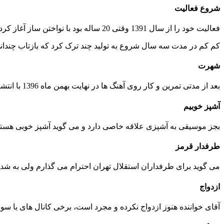
شروع فعالیت
فعالیت خود را از سال 1391 وقتی 20 ساله بود با نواختن ساز آغاز کرد
کم کم در مدت سه سال شروع به تولید چند ترک کرد که بازتاب چندا
شهرت
بعد از مدتی تمرین و کار روی آهنگ ها در نهایت بهمن ماه 1396 با انتشار قطعه کوک حالم به شدت موفق ظاهر شد و سپس با آهنگ یار همیشگی سر زبان ها افتاد
آشپز خوبیم
بجز موسیقی به آشپزی علاقه خاصی دارد و می گوید آشپز خوبی هستم
طرفدار قرمز
می گوید برای طرفداران استقلال تهران احترام می گذارم ولی به ش
ازدواج
آقای خواننده هنوز ازدواج نکرده و مجرد است، برخی کانال های با سو