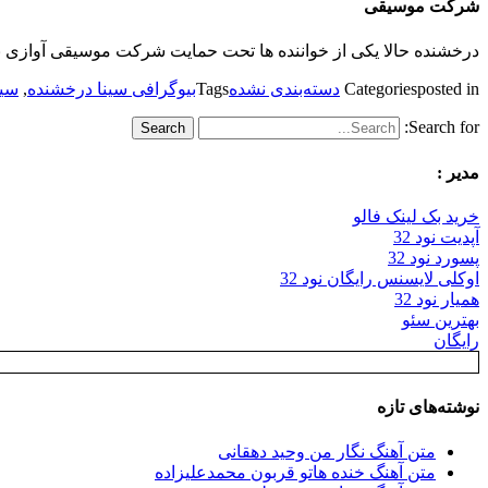
شرکت موسیقی
درخشنده حالا یکی از خواننده ها تحت حمایت شرکت موسیقی آوازی 
posted in
Categories
دسته‌بندی نشده
Tags
بیوگرافی سینا درخشنده
,
سین
Search for:
مدیر :
خرید بک لینک فالو
آپدیت نود 32
پسورد نود 32
اوکلی لایسنس رایگان نود 32
همیار نود 32
بهترین سئو
رایگان
نوشته‌های تازه
متن آهنگ نگار من وحید دهقانی
متن آهنگ خنده هاتو قربون محمدعلیزاده