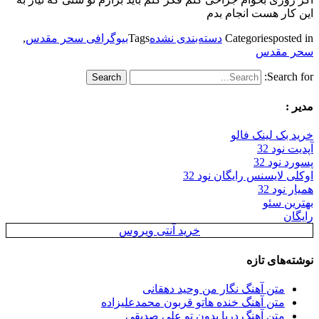
این کار هست انجام بدم
posted in
Categories
دسته‌بندی نشده
Tags
بیوگرافی سحر مقدس
,
سحر مقدس
Search for:
مدیر :
خرید بک لینک فالو
آپدیت نود 32
پسورد نود 32
اوکلی لایسنس رایگان نود 32
همیار نود 32
بهترین سئو
رایگان
خرید آنتی ویروس
نوشته‌های تازه
متن آهنگ نگار من وحید دهقانی
متن آهنگ خنده هاتو قربون محمدعلیزاده
متن آهنگ دریا بدون تو علی صدیقی