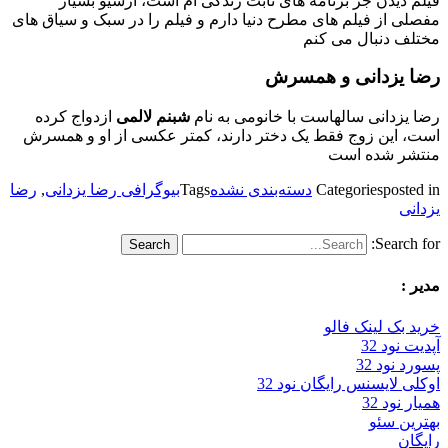
فیلم دیدن جز برنامه های ثابت زندگی ام است، آرشیو بسیار
مفصلی از فیلم های مطرح دنیا دارم و فیلم را در سبک و سیاق های
مختلف دنبال می کنم
رضا یزدانی و همسرش
رضا یزدانی سالهاست با خانومی به نام
شبنم لالمی
ازدواج کرده
است، این زوج فقط یک دختر دارند، کمتر عکسی از او و همسرش
منتشر شده است
posted in
Categories
دسته‌بندی نشده
Tags
بیوگرافی رضا یزدانی
,
رضا
یزدانی
Search for:
مدیر :
خرید بک لینک فالو
آپدیت نود 32
پسورد نود 32
اوکلی لایسنس رایگان نود 32
همیار نود 32
بهترین سئو
رایگان