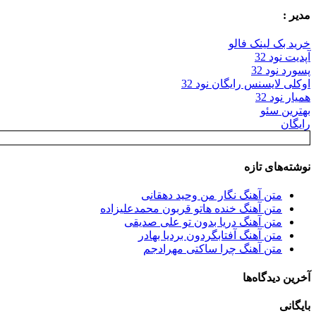
مدیر :
خرید بک لینک فالو
آپدیت نود 32
پسورد نود 32
اوکلی لایسنس رایگان نود 32
همیار نود 32
بهترین سئو
رایگان
نوشته‌های تازه
متن آهنگ نگار من وحید دهقانی
متن آهنگ خنده هاتو قربون محمدعلیزاده
متن آهنگ دریا بدون تو علی صدیقی
متن آهنگ آفتابگردون بردیا بهادر
متن آهنگ چرا ساکتی مهرادجم
آخرین دیدگاه‌ها
بایگانی