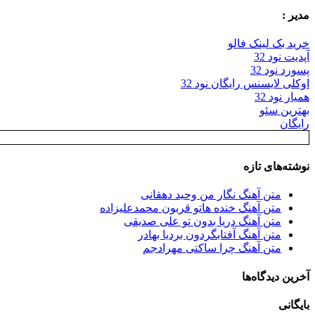
مدیر :
خرید بک لینک فالو
آپدیت نود 32
پسورد نود 32
اوکلی لایسنس رایگان نود 32
همیار نود 32
بهترین سئو
رایگان
نوشته‌های تازه
متن آهنگ نگار من وحید دهقانی
متن آهنگ خنده هاتو قربون محمدعلیزاده
متن آهنگ دریا بدون تو علی صدیقی
متن آهنگ آفتابگردون بردیا بهادر
متن آهنگ چرا ساکتی مهرادجم
آخرین دیدگاه‌ها
بایگانی