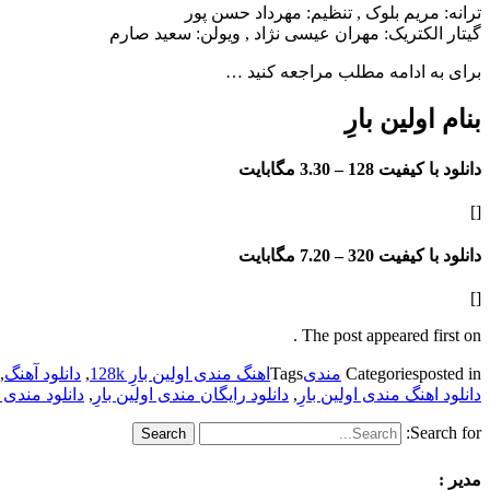
ترانه: مریم بلوک , تنظیم: مهرداد حسن پور
گیتار الکتریک: مهران عیسی نژاد , ویولن: سعید صارم
برای به ادامه مطلب مراجعه کنید …
بنام اولین بارِ
دانلود با کیفیت 128 –
3.30 مگابایت
[]
دانلود با کیفیت 320 –
7.20 مگابایت
[]
The post appeared first on .
posted in
Categories
مندی
Tags
اهنگ مندی اولین بارِ 128k
,
دانلود آهنگ
,
دانلود اهنگ مندی اولین بارِ
,
دانلود رایگان مندی اولین بارِ
,
دانلود مندی ا
Search for:
مدیر :