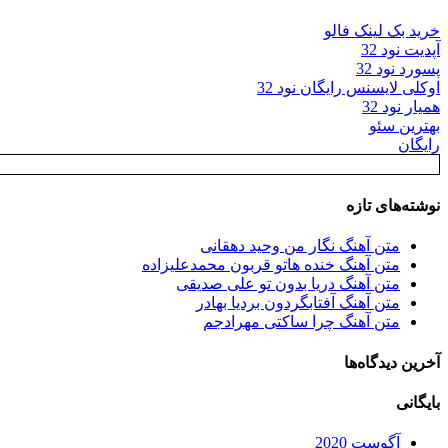
خرید بک لینک فالو
آپدیت نود 32
پسورد نود 32
اوکلی لایسنس رایگان نود 32
همیار نود 32
بهترین سئو
رایگان
نوشته‌های تازه
متن آهنگ نگار من وحید دهقانی
متن آهنگ خنده هاتو قربون محمدعلیزاده
متن آهنگ دریا بدون تو علی صدیقی
متن آهنگ آفتابگردون بردیا بهادر
متن آهنگ چرا ساکتی مهرادجم
آخرین دیدگاه‌ها
بایگانی
آگوست 2020