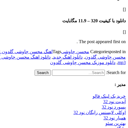
[]
دانلود با کیفیت 320 –
11.9 مگابایت
[]
The post appeared first on .
posted in
Categories
محسن چاوشی
Tags
اهنگ محسن چاوشی گلدون 128k
محسن چاوشی گلدون
,
دانلود اهنگ جدید
,
دانلود اهنگ محسن چاوشی 
mp3
,
دانلود موزیک محسن چاوشی گلدون
Search for:
مدیر :
خرید بک لینک فالو
آپدیت نود 32
پسورد نود 32
اوکلی لایسنس رایگان نود 32
همیار نود 32
بهترین سئو