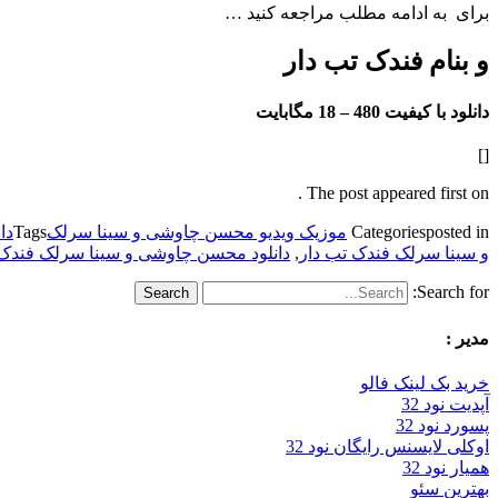
برای به ادامه مطلب مراجعه کنید …
و بنام فندک تب دار
دانلود با کیفیت 480 –
18 مگابایت
[]
The post appeared first on .
posted in
Categories
موزیک ویدیو محسن چاوشی و سینا سرلک
Tags
دا
و سینا سرلک فندک تب دار
,
دانلود محسن چاوشی و سینا سرلک فندک 
Search for:
مدیر :
خرید بک لینک فالو
آپدیت نود 32
پسورد نود 32
اوکلی لایسنس رایگان نود 32
همیار نود 32
بهترین سئو