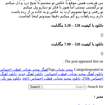
من هرشب همین موقع با عکس تو م
شنیم تا صبح درد و دل میکنم
تو برگشتنی نیستی اما هنوز با فکر تو دنیارو ول میکنم
تو رفتی و تنها نشونیم ازت یه عکس و یه جاده پر از رده پاست
دارم رده پاهات رو گم میکنم دقیقا نمیدونم اینجا کجاست
دانلود با کیفیت 128 –
3.20 مگابایت
[]
دانلود با کیفیت 320 –
7.90 مگابایت
[]
The post appeared first on .
posted in
Categories
مجید یحیایی
Tags
اهنگ مجید یحیایی قطب احساس 28k
دانلود آهنگ مجید یحیایی قطب احساس
,
دانلود اهنگ جدید
,
دانلود اهن
احساس 256k
,
دانلود مجید یحیایی قطب احساس mp3
,
دانلود موزیک
Search for:
مدیر :