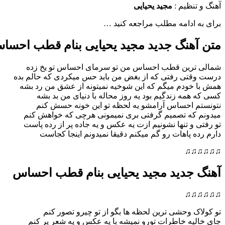
آهنگ و تنظیم :
مجید یحیایی
برای به ادامه مطلب مراجعه کنید …
متن آهنگ جدید مجید یحیایی بنام
قطب احساس
شمالی ترین قطب احساس من تو سرمای احساس تو یخ زده
درست وقتی رفتی که از بغض من باید حس میکردی که حالم بده
همش با خودم میگم که این شوخیه نمیتونه از عشق من رد بشه
کسی که همه زندگیم بود یه روز محاله با دنیای من بد بشه
نتونستم احساس آرامشو یه لحظه تو این خونه حسش کنم
میدونم که تصمیم گرفتی بری نمیمونی هرچی که خواهش کنم
تو رفتی و تنها نشونیم ازت یه عکس و یه جاده پر از رده پاست
دارم رده پاهات رو گم میکنم دقیقا نمیدونم اینجا کجاست
♫♫♫♫♫♫
آهنگ جدید مجید یحیایی بنام
قطب احساس
♫♫♫♫♫♫
تو کولاک وحشی ترین لحظه ها بگو از تو چیرو تصور کنم
جای خالیه خاطرات تورو نمیشه با یه عکس و یه شعر پر کنم