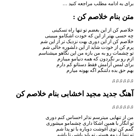
برای به ادامه مطلب مراجعه کنید …
متن بنام خلاصم کن :
خلاصم کن از این بغضم تو تنها راه تسکینی
چه حسی بهتر از این که خودت اشکامو میبینی
خلاصم کن از این دوری بهت نزدیک تر از این شم
پرم کن از خودت شاید از این دلشوره خالی شم
تو چشمات رو به من بازه من این نگاهو میشناسم
ازم رو بر نگردون که همه دنیامو میبازم
برای لمس آرامش فقط دستاتو کم دارم
بهم حق بده دلتنگم اگه بهونه میارم
♫♫♫♫♫♫
آهنگ جدید مجید اخشابی بنام خلاصم کن
♫♫♫♫♫♫
من از تنهایی میترسم نذلر احساس کنم دوری
تو انگار با همین اشکا داری چشمامو میشوری
گمم کن توی آغوشت دوباره با تو پدا شم
تو تنها آرزوم هستی تو باید باشی تا باشم