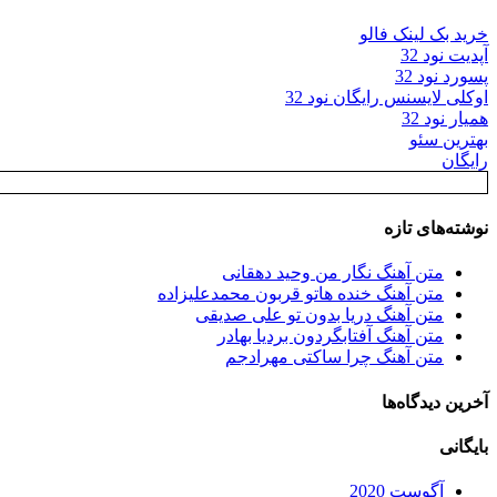
خرید بک لینک فالو
آپدیت نود 32
پسورد نود 32
اوکلی لایسنس رایگان نود 32
همیار نود 32
بهترین سئو
رایگان
نوشته‌های تازه
متن آهنگ نگار من وحید دهقانی
متن آهنگ خنده هاتو قربون محمدعلیزاده
متن آهنگ دریا بدون تو علی صدیقی
متن آهنگ آفتابگردون بردیا بهادر
متن آهنگ چرا ساکتی مهرادجم
آخرین دیدگاه‌ها
بایگانی
آگوست 2020