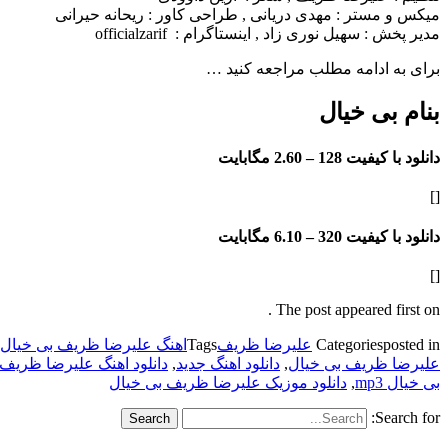
میکس و مستر : مهدی دریانی , طراحی کاور : ریحانه حیرانی
مدیر پخش : سهیل نوری زاد , اینستاگرام : officialzarif
برای به ادامه مطلب مراجعه کنید …
بنام بی خیال
دانلود با کیفیت 128 –
2.60 مگابایت
[]
دانلود با کیفیت 320 –
6.10 مگابایت
[]
The post appeared first on .
posted in
Categories
علیرضا ظریف
Tags
اهنگ علیرضا ظریف بی خیال 128k
علیرضا ظریف بی خیال
,
دانلود اهنگ جدید
,
دانلود اهنگ علیرضا ظریف 
بی خیال mp3
,
دانلود موزیک علیرضا ظریف بی خیال
Search for: