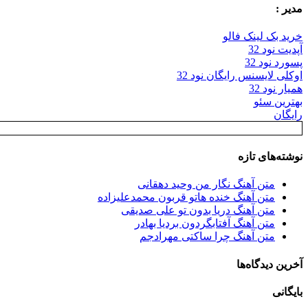
مدیر :
خرید بک لینک فالو
آپدیت نود 32
پسورد نود 32
اوکلی لایسنس رایگان نود 32
همیار نود 32
بهترین سئو
رایگان
نوشته‌های تازه
متن آهنگ نگار من وحید دهقانی
متن آهنگ خنده هاتو قربون محمدعلیزاده
متن آهنگ دریا بدون تو علی صدیقی
متن آهنگ آفتابگردون بردیا بهادر
متن آهنگ چرا ساکتی مهرادجم
آخرین دیدگاه‌ها
بایگانی