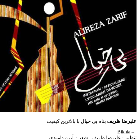
علیرضا ظریف
بنام
بی خیال
با بالاترین کیفیت
– Bikhia
تنظیم : علیرضا ظریف , شعر : آرین داوودی