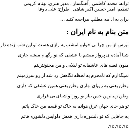
ترانه: محمد کاظمی , آهنگساز ، مدیر هنری: بهنام کریمی
تنظیم: امیر حسین اکبر شاهی , طراح: علی باوفا
برای به ادامه مطلب مراجعه کنید …
متن بنام به نام ایران :
نپرس از من چرا بی خوابم امشب یه رازی هست تو این شب زنده دار
شبا آماده ی پرواز میشم با عشقی که تو رگهام میشه جاری
میون قصه های عاشقانه تو لیلایی و من مجنونترینم
نمیگذارم که نامحرم یه لحظه نگاهش رد شه از رو سرزمینم
وطن یعنی یه رویای بهاری وطن یعنی همین عشقی که داری
وطن زیباترین حس نیاز تو روزا و شبای بی قراری
تو هر جای جهان غرق هواتم به خاک تو قسم من خاک پاتم
یه جاهایی که تو دلشوره داری همش دلواپس دلشوره هاتم
♫♫♫♫♫♫