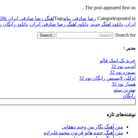
The post appeared first on .
posted in
Categories
رضا صادقی بنام
Tags
اهنگ رضا صادقی ایران 128k
ایران
,
دانلود اهنگ جدید
,
دانلود اهنگ رضا صادقی ایران
,
دانلود رایگان 
Search for:
مدیر :
خرید بک لینک فالو
آپدیت نود 32
پسورد نود 32
اوکلی لایسنس رایگان نود 32
همیار نود 32
بهترین سئو
رایگان
نوشته‌های تازه
متن آهنگ نگار من وحید دهقانی
متن آهنگ خنده هاتو قربون محمدعلیزاده