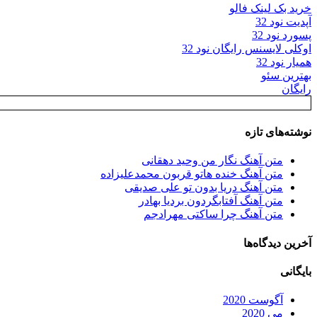
خرید بک لینک فالو
آپدیت نود 32
پسورد نود 32
اوکلی لایسنس رایگان نود 32
همیار نود 32
بهترین سئو
رایگان
نوشته‌های تازه
متن آهنگ نگار من وحید دهقانی
متن آهنگ خنده هاتو قربون محمدعلیزاده
متن آهنگ دریا بدون تو علی صدیقی
متن آهنگ آفتابگردون بردیا بهادر
متن آهنگ چرا ساکتی مهرادجم
آخرین دیدگاه‌ها
بایگانی
آگوست 2020
می 2020