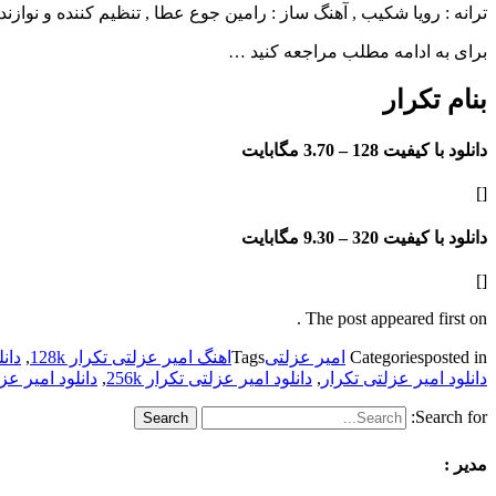
ترانه : رویا شکیب , آهنگ ساز : رامین جوع عطا , تنظیم کننده و نوازند
برای به ادامه مطلب مراجعه کنید …
بنام تکرار
دانلود با کیفیت 128 –
3.70 مگابایت
[]
دانلود با کیفیت 320 –
9.30 مگابایت
[]
The post appeared first on .
posted in
Categories
امیر عزلتی
Tags
اهنگ امیر عزلتی تکرار 128k
,
دان
دانلود امیر عزلتی تکرار
,
دانلود امیر عزلتی تکرار 256k
,
دانلود امیر عزلت
Search for:
مدیر :