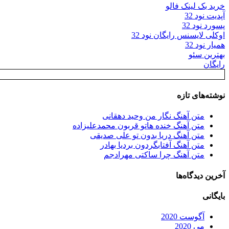
خرید بک لینک فالو
آپدیت نود 32
پسورد نود 32
اوکلی لایسنس رایگان نود 32
همیار نود 32
بهترین سئو
رایگان
نوشته‌های تازه
متن آهنگ نگار من وحید دهقانی
متن آهنگ خنده هاتو قربون محمدعلیزاده
متن آهنگ دریا بدون تو علی صدیقی
متن آهنگ آفتابگردون بردیا بهادر
متن آهنگ چرا ساکتی مهرادجم
آخرین دیدگاه‌ها
بایگانی
آگوست 2020
می 2020